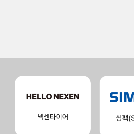
넥센타이어
심팩(S