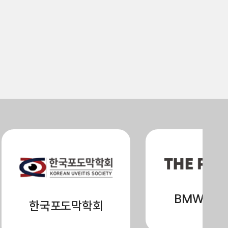
BMW미래
한국포도막학회